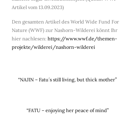
Artikel vom 13.09.2023)
Den gesamten Artikel des
World Wide Fund For
Nature
(WWF) zur Nashorn-Wilderei könnt Ihr
hier nachlesen:
https://www.wwf.de/themen-
projekte/wilderei/nashorn-wilderei
“NAJIN – Fatu´s still living, but thick mother”
“FATU – enjoying her peace of mind”