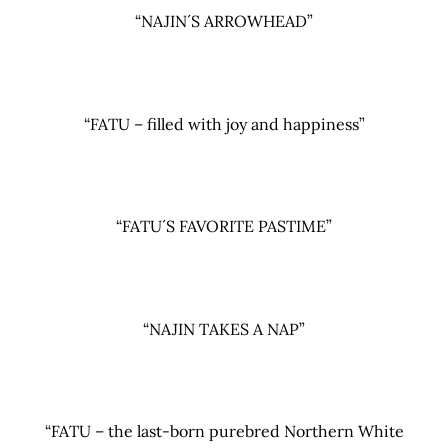
“NAJIN´S ARROWHEAD”
“FATU – filled with joy and happiness”
“FATU´S FAVORITE PASTIME”
“NAJIN TAKES A NAP”
“FATU – the last-born purebred Northern White