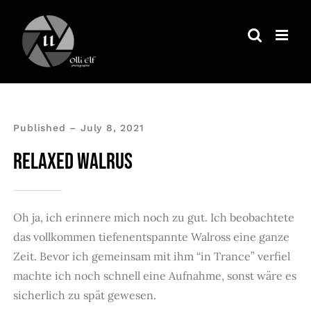
Zum
Inhalt
springen
Published – July 8, 2021
RELAXED WALRUS
Oh ja, ich erinnere mich noch zu gut. Ich beobachtete
das vollkommen tiefenentspannte Walross eine ganze
Zeit. Bevor ich gemeinsam mit ihm “in Trance” verfiel
machte ich noch schnell eine Aufnahme, sonst wäre es
sicherlich zu spät gewesen.